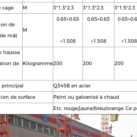
e cage
M
3*1.3*2.3
3*1.3*2.3
3*1.5*2.3
0.65×0.65
0.65×0.65
0.65×0.
ion de
M
 de mât
×1.508
×1.508
×1.508
n hausse
ation de
Kilogramme
200
200
200
 principal
Q345B en acier
tion de surface
Peint ou galvanisé à chaud
Etc. rouge/jaune/bleu/orange. Ce 