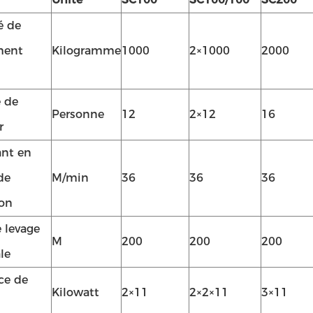
é de
ment
Kilogramme
1000
2×1000
2000
 de
Personne
12
2×12
16
r
ant en
de
M/min
36
36
36
ion
e levage
M
200
200
200
le
ce de
Kilowatt
2×11
2×2×11
3×11