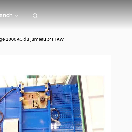
rench
a cage 2000KG du jumeau 3*11KW