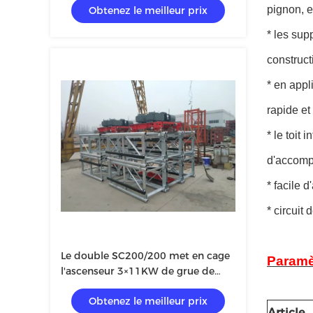
pignon, e
Obtenez le meilleur prix
* les sup
construct
* en appl
rapide et
* le toit
d'accompl
* facile 
* circuit
Le double SC200/200 met en cage
Paramèt
l'ascenseur 3×11KW de grue de
construction
Obtenez le meilleur prix
Article