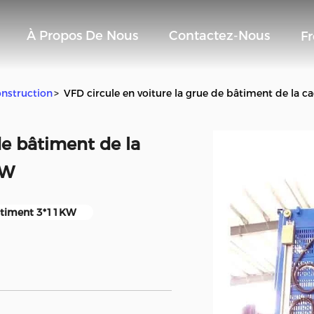
À Propos De Nous
Contactez-Nous
F
nstruction
>
VFD circule en voiture la grue de bâtiment de l
de bâtiment de la
KW
âtiment 3*11KW