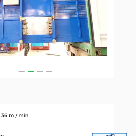
~ 36 m / min
0m