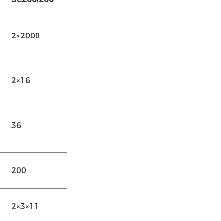
2×2000
2×16
36
200
2×3×11