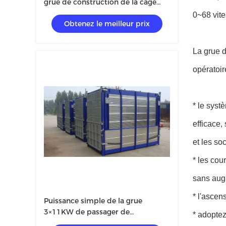
grue de construction de la cage
3×1.5×2.2 de 50m
0~68 vite
Obtenez le meilleur prix
La grue d
opératoir
* le syst
efficace,
et les so
* les cou
sans aug
* l'ascen
Puissance simple de la grue
3×11KW de passager de
* adoptez
construction de la cage SC200