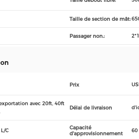
Taille debout libre:
65
Taille de section de mât:
2*
Passager non.:
ion
US
Prix
xportation avec 20ft, 40ft
d'i
Délai de livraison
.
Capacité
 L/C
60
d'approvisionnement