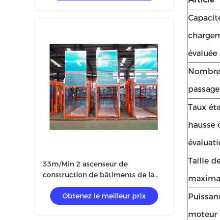
Capacit
charge
évaluée
Nombre
passage
Taux ét
hausse 
évaluat
Taille d
33m/Min 2 ascenseur de
construction de bâtiments de la
maxima
tonne 200m
Obtenez le meilleur prix
Puissan
moteur