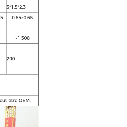
3*1.5*2.3
65
0.65×0.65
×1.508
200
peut être OEM.