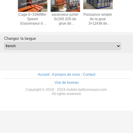
uction
Cage 0~33M/Min
ascenseur jumel
Puissance simple
200M Bu
le de la
Speed
Sc200 200 de
de la grue
Site H
200/200
d'ascenseur de
grue de
3×11KW de
grue de la
construction de la
passager de
construction
cage 3×1.5×2.2
construction de la
SC200/200
de 50m
cage SC200
Changez la langue
double
Accueil
|
A propos de nous
|
Contact
Vue de bureau
Copyright © 2018 - 2024 mobile-beltconveyor.com.
All rights reserved.