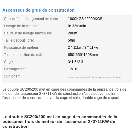
Ascenseur de grue de construction
Capacité de chargement évaluée:
1000KGS / 2000KGS
Levage de la vitesse:
0~33m/min
Hauteur de levage maximum:
200m
Taille debout libre:
50m
Puissance de moteur:
2 * 11kw / 3 * 11kw
Taille de section de mât:
650*650*1508mm
Cage:
3*1.5*2.3
Passager non.:
12/16
Surligner:
,
,
Ascenseur de grue de la construction 2000KGS
Ascenseur de grue de la construction 3×11KW
SC200/200
Le double SC200/200 met en cage des commandes de la puissance trois de
moteur de l'ascenseur 2×3×11KW de construction Nous pouvons offrir
l'ascenseur de construction avec la cage simple, double cage de capacit...
Le double SC200/200 met en cage des commandes de la
puissance trois de moteur de l'ascenseur 2×3×11KW de
construction