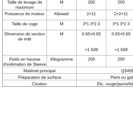
Taille de levage de
M
200
200
maximum
Puissance de moteur
Kilowatt
2×11
2×2×11
Taille de cage
M
3*1.3*2.3
3*1.3*2.3
Dimension de section
M
0.65×0.65
0.65×0.65
de mât
×1.508
×1.508
Poids en hausse
Kilogramme
200
200
d'estimation de Steeve
Matériel principal
Q345B
Préparation de surface
Peint ou ga
Couleur
Etc. rouge/jaune/b