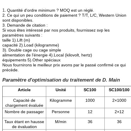
1.
Quantité d'ordre minimum ? MOQ est un réglé.
2. Ce qui un peu conditions de paiement ? T/T, L/C, Western Union 
sont disponibles.
3. Demande de citation :
Si vous êtes intéressé par nos produits, fournissez svp les 
paramètres suivants :
taille 1).Lift (m)
capacité 2).Load (kilogramme)
3). Double cage ou cage simple
alimentation de l'énergie 4).Local (kilovolt, hertz)
équipements 5).Other spéciaux
Nous fournirons le meilleur prix avons par le passé confirmé ce qui 
précède.
Paramètre d'optimisation du traitement de D. Main
Article
Unité
SC100
SC100/100
Capacité de
Kilogramme
1000
2×1000
chargement évaluée
Nombre de passager
Personne
12
2×12
Taux étant en hausse
M/min
36
36
de évaluation