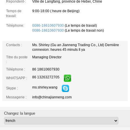
Répondent-:
Ville de Langfang, province de Hebei, Chine
Temps de
9:00-18:00 ( heure de Beijing)
travail:
Téléphone:
0086-18610607930
(Le temps de travail)
0086-18610607930
(Le temps de travail non)
Contacts :
Ms. Shirley (Gu an Jianneng Trading Co., Ltd)
Dernière
connexion: heures 45 minuts Il ya
Titre du poste
Managing Director
:
Téléphone :
86 18610607930
86 13263272705
WHATSAPP :
ms.shirley.wang
Skype :
Messagerie :
info@chinajianneng.com
Changez la langue