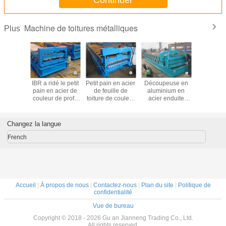
Continuer
Machine de toitures métalliques
Plus
it pain
IBR a ridé le petit
Petit pain en acier
Découpeuse en
Petit pain 
le de
pain en acier de
de feuille de
aluminium en
tuile de f
 de toit
couleur de profil
toiture de couleur
acier enduite
forman
nt la
formant la
ondulée formant
d'une première
machine, 
, acier
machine avec le
la machine
couche de
acier de
 glacé la
convertisseur de
8~12m/min
peinture de
faisant la 
Changez la langue
isant la
fréquence 5.5kw
machine de
productio
hine
toiture en métal
mach
French
aucun bruit
Accueil
|
À propos de nous
|
Contactez-nous
|
Plan du site
|
Politique de
confidentialité
Vue de bureau
Copyright © 2018 - 2026 Gu an Jianneng Trading Co., Ltd.
All rights reserved.