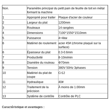
Non.
Paramètre principal du petit pain de feuille de toit en métal
formant la machine
1
Approprié pour traiter
Plaque d'acier de couleur
2
Largeur du plat
1200mm
3
Rouleaux
14 rangées
4
Dimensions
7100*1550*1510mm
5
Puissance
4+4kw
6
Matériel de roulement
acier 45# (chrome plaqué sur la
surface)
6
Épaisseur du plat
0.3-0.6mm
7
Productivité
8-10m/min
8
Diamètre du rouleau
Φ70mm
9
Tension
380V 50Hz 3phases
10
Matériel du plat de
Cr12
coupe
11
Hydraulique
40#
12
Traitement de la
À moins de 1.00mm
précision
13
Système de contrôle
Contrôle de PLC
Caractéristique et avantages :