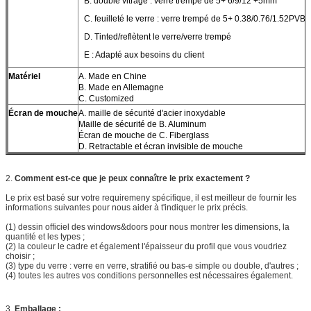
B. double vitrage : verre trempé de 5+ 6/9/12 +5mm
C. feuilleté le verre : verre trempé de 5+ 0.38/0.76/1.52PV
D. Tinted/reflètent le verre/verre trempé
E : Adapté aux besoins du client
Matériel
A. Made en Chine
B. Made en Allemagne
C. Customized
Écran de mouche
A. maille de sécurité d'acier inoxydable
Maille de sécurité de B. Aluminum
Écran de mouche de C. Fiberglass
D. Retractable et écran invisible de mouche
2.
Comment est-ce que je peux connaître le prix exactement ?
Le prix est basé sur votre requiremeny spécifique, il est meilleur de fournir les
informations suivantes pour nous aider à t'indiquer le prix précis.
(1) dessin officiel des windows&doors pour nous montrer les dimensions, la
quantité et les types ;
(2) la couleur le cadre et également l'épaisseur du profil que vous voudriez
choisir ;
(3) type du verre : verre en verre, stratifié ou bas-e simple ou double, d'autres ;
(4) toutes les autres vos conditions personnelles est nécessaires également.
3.
Emballage :