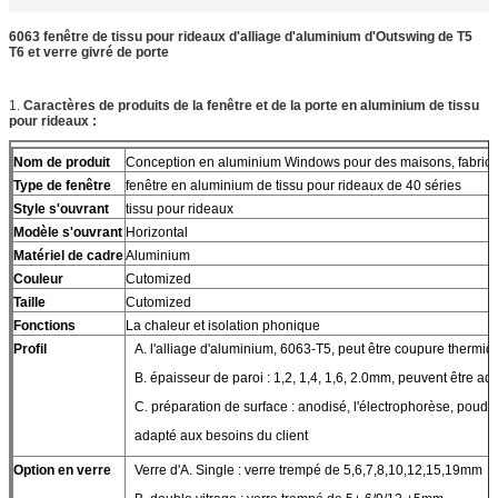
6063 fenêtre de tissu pour rideaux d'alliage d'aluminium d'Outswing de T5
T6 et verre givré de porte
1.
Caractères de produits de la fenêtre et de la porte en aluminium de tissu
pour rideaux :
Nom de produit
Conception en aluminium Windows pour des maisons, fabrica
Type de fenêtre
fenêtre en aluminium de tissu pour rideaux de 40 séries
Style s'ouvrant
tissu pour rideaux
Modèle s'ouvrant
Horizontal
Matériel de cadre
Aluminium
Couleur
Cutomized
Taille
Cutomized
Fonctions
La chaleur et isolation phonique
Profil
A. l'alliage d'aluminium, 6063-T5, peut être coupure thermiq
B. épaisseur de paroi : 1,2, 1,4, 1,6, 2.0mm, peuvent être ad
C. préparation de surface : anodisé, l'électrophorèse, poudre
adapté aux besoins du client
Option en verre
Verre d'A. Single : verre trempé de 5,6,7,8,10,12,15,19mm