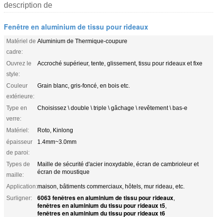
description de
Fenêtre en aluminium de tissu pour rideaux
Matériel de
Aluminium de Thermique-coupure
cadre:
Ouvrez le
Accroché supérieur, tente, glissement, tissu pour rideaux et fixe
style:
Couleur
Grain blanc, gris-foncé, en bois etc.
extérieure:
Type en
Choisissez \ double \ triple \ gâchage \ revêtement \ bas-e
verre:
Matériel:
Roto, Kinlong
épaisseur
1.4mm~3.0mm
de paroi:
Types de
Maille de sécurité d'acier inoxydable, écran de cambrioleur et
écran de moustique
maille:
Application:
maison, bâtiments commerciaux, hôtels, mur rideau, etc.
6063 fenêtres en aluminium de tissu pour rideaux
Surligner:
,
fenêtres en aluminium du tissu pour rideaux t5
,
fenêtres en aluminium du tissu pour rideaux t6