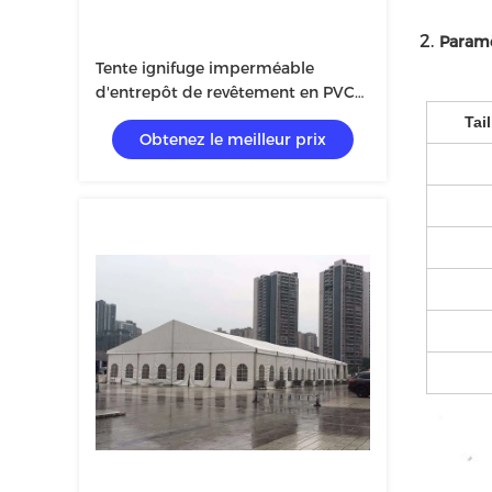
2.
Paramè
Tente ignifuge imperméable
d'entrepôt de revêtement en PVC
grande pour Storaging
Tai
Obtenez le meilleur prix