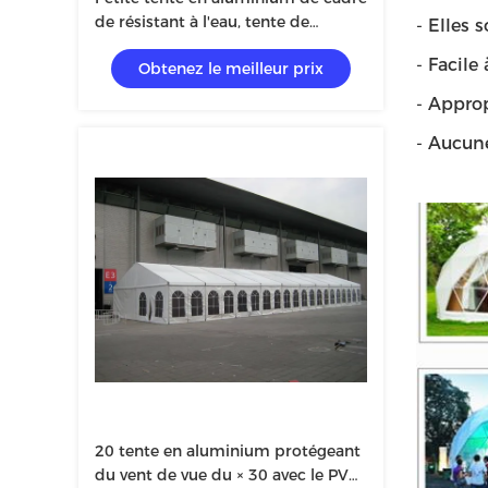
de résistant à l'eau, tente de
- Elles s
mariage de largeur de 12m
- Facile
Obtenez le meilleur prix
- Approp
- Aucune
20 tente en aluminium protégeant
du vent de vue du × 30 avec le PVC