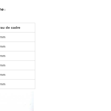
e :
yau de cadre
2mm
2mm
3mm
3mm
3mm
3mm