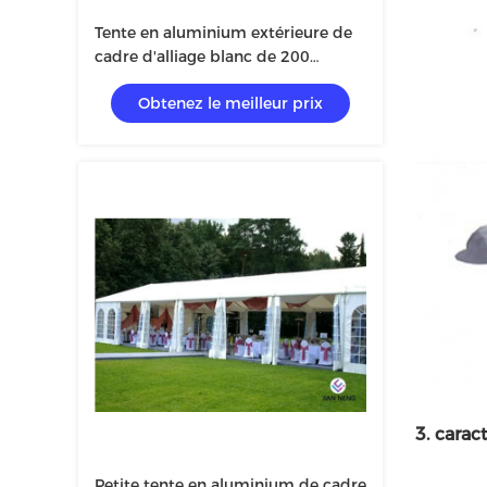
Tente en aluminium extérieure de
cadre d'alliage blanc de 200
personnes pour l'église ou tout
Obtenez le meilleur prix
autre événement
3. carac
Petite tente en aluminium de cadre