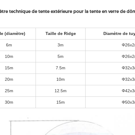
tre technique de tente extérieure pour la tente en verre de dôm
lle (diamètre)
Taille de Ridge
Diamètre de tu
6m
3m
Φ26x
10m
5m
Φ26x
15m
7.5m
Φ32x
20m
10m
Φ32x
25m
12.5m
Φ42x
30m
15m
Φ50x