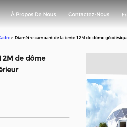
À Propos De Nous
Contactez-Nous
F
Cadre
>
Diamètre campant de la tente 12M de dôme géodésique d
 12M de dôme
érieur