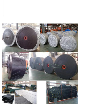
COMME 1332-
17
400
200
4
N17
COMME 1332-
24
450
125
4
M24