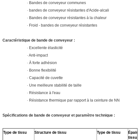
· Bandes de conveyeur communes
· bandes de conveyeur résistantes d'Acide-alcali
· Bandes de conveyeur résistantes à la chaleur
· Froid - bandes de conveyeur résistantes
Caractéristique de bande de conveyeur :
· Excellente élasticité
· Anti-impact
· À forte adhésion
· Bonne flexibilité
· Capacité de cuvette
· Une meilleure stabilité de taille
· Résistance à l'eau
· Résistance thermique par rapport à la ceinture de NN
Spécifications de bande de conveyeur et paramètre technique :
Type de tissu
Structure de tissu
Type de tissu
Épaiss
tissu