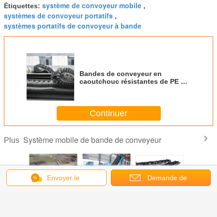
système de convoyeur mobile
Étiquettes:
,
systèmes de convoyeur portatifs
,
systèmes portatifs de convoyeur à bande
Bandes de conveyeur en
caoutchouc résistantes de PE NN
cc de noir pour l'industrie
charbonnière de extraction
Continuer
Système mobile de bande de conveyeur
Plus
Envoyer le
Demande de
 mobile
Système mobile
Système mobile
Système mobile
La ban
message
soumission
t en
de fond de bande
en caoutchouc
plat et incliné de
conveyeur
chouc
de conveyeur
incliné plat de
bande de
pour char
 à l'usure
pour des
bande de
conveyeur pour le
décharge