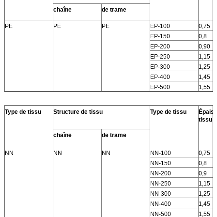
chaîne
de trame
PE
PE
PE
EP-100
0,75
EP-150
0,8
EP-200
0,90
EP-250
1,15
EP-300
1,25
EP-400
1,45
EP-500
1,55
Type de tissu
Structure de tissu
Type de tissu
Épaiss
tissu
chaîne
de trame
NN
NN
NN
NN-100
0,75
NN-150
0,8
NN-200
0,9
NN-250
1,15
NN-300
1,25
NN-400
1,45
NN-500
1,55