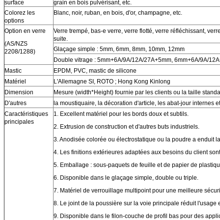
surface
grain en bois pulvérisant, etc.
Colorez les
Blanc, noir, ruban, en bois, d'or, champagne, etc.
options
Option en verre
Verre trempé, bas-e verre, verre flotté, verre réfléchissant, verre
suite.
(AS/NZS
Glaçage simple : 5mm, 6mm, 8mm, 10mm, 12mm
2208/1288)
Double vitrage : 5mm+6A/9A/12A/27A+5mm, 6mm+6A/9A/12A
Mastic
EPDM, PVC, mastic de silicone
Matériel
L'Allemagne SI, ROTO ; Hong Kong Kinlong
Dimension
Mesure (width*Height) fournie par les clients ou la taille stand
D'autres
la moustiquaire, la décoration d'article, les abat-jour internes e
Caractéristiques
1. Excellent matériel pour les bords doux et subtils.
principales
2. Extrusion de construction et d'autres buts industriels.
3. Anodisée colorée ou électrostatique ou la poudre a enduit l
4. Les finitions extérieures adaptées aux besoins du client so
5. Emballage : sous-paquets de feuille et de papier de plastiqu
6. Disponible dans le glaçage simple, double ou triple.
7. Matériel de verrouillage multipoint pour une meilleure sécuri
8. Le joint de la poussière sur la voie principale réduit l'usage 
9. Disponible dans le filon-couche de profil bas pour des applic