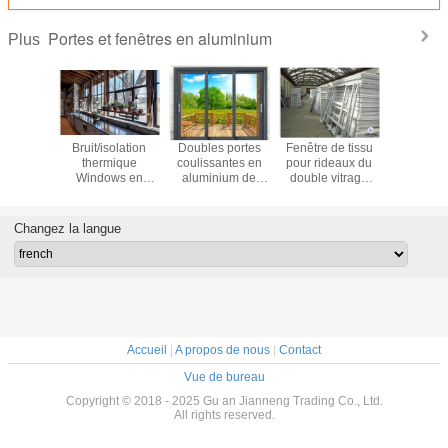
Portes et fenêtres en aluminium
Plus
ement en
Bruit/isolation
Doubles portes
Fenêtre de tissu
Oscilla
inium
thermique
coulissantes en
pour rideaux du
résistan
able de
Windows en
aluminium de
double vitrage
chocs W
re de
aluminium
patio du verre
UPVC avec le
ouvert, 
ent avec
accroché
trempé 3.0mm
moustique
en alum
tiquaire
supérieur
Windows e
Changez la langue
de flot
Accueil
|
A propos de nous
|
Contact
Vue de bureau
Copyright © 2018 - 2025 Gu an Jianneng Trading Co., Ltd.
All rights reserved.