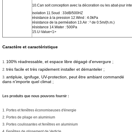
10.Can soit conception avec la décoration ou les abat-jour inter
isolation 11.Soud : 33dB/500HZ
résistance à la pression 12.Wind : 4.0kPa
résistance de la perméation 13.Air : ² de 0.5m/(h.m.)
résistance 14.Water : 500Pa
15.U-Value<1>
Caractère et caractéristique
100% réadressable, et espace libre dégagé d'envergure ;
1.
très facile et très rapidement installer et démanteler ;
2.
antipluie, ignifuge, UV-protection, peut être ambiant commandé
3.
dans n'importe quel climat ;
Les produits que nous pouvons fournir :
1. Portes et fenêtres économiseuses d'énergie
2. Portes de pliage en aluminium
3. Portes coulissantes et fenêtres en aluminium
4. Fenêtres de glissement de Verticle