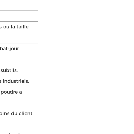
 ou la taille
abat-jour
subtils.
 industriels.
a poudre a
oins du client