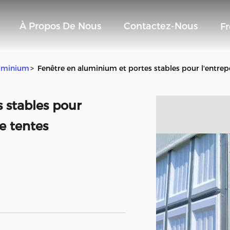
À Propos De Nous
Contactez-Nous
F
luminium
>
Fenêtre en aluminium et portes stables pour l'entrepô
 stables pour
de tentes