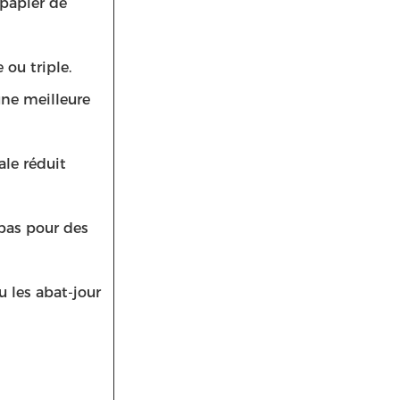
 papier de
 ou triple.
une meilleure
ale réduit
 bas pour des
u les abat-jour