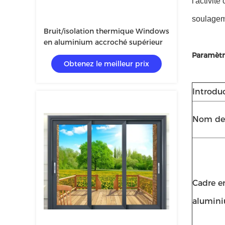
l'activité
soulageme
Bruit/isolation thermique Windows
en aluminium accroché supérieur
Paramètr
Obtenez le meilleur prix
Introdu
Nom de
Cadre e
alumin