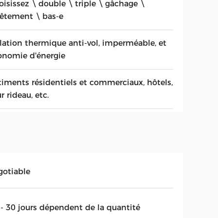
oisissez \ double \ triple \ gâchage \
vêtement \ bas-e
olation thermique anti-vol, imperméable, et
onomie d'énergie
timents résidentiels et commerciaux, hôtels,
 rideau, etc.
gotiable
 - 30 jours dépendent de la quantité