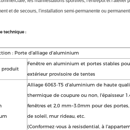
 commerciale, les manifestations sportives, l'entrepôt et l'atelier p
nt et de secours, l'installation semi-permanente ou permanente 
e technique :
ction : Porte d'alliage d'aluminium
Fenêtre en aluminium et portes stables pour
 produit
extérieur provisoire de tentes
Alliage 6063-T5 d'aluminium de haute qualit
thermique de coupure ou non, l'épaisseur 
n
fenêtres et 2,0 mm~3.0mm pour des portes, 
ium
de soleil, mur rideau, etc.
(Conformez-vous à resisdential, à l'appartemen