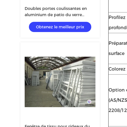
Doubles portes coulissantes en
aluminium de patio du verre
Profilez 
trempé 3.0mm
Obtenez le meilleur prix
profond
Prépara
surface
Colorez 
Option 
(AS/NZ
2208/12
Fenêtre de tissu pour rideaux du