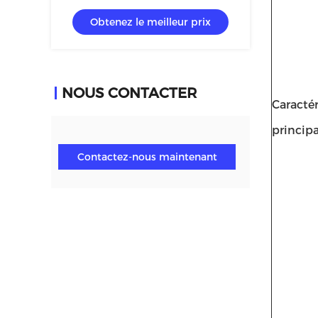
60 séries pour la villa avec du verre
Obtenez le meilleur prix
trempé 5+12A+5mm
NOUS CONTACTER
Caractér
principa
Contactez-nous maintenant