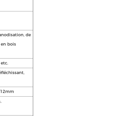
anodisation, de
 en bois
 etc.
éfléchissant,
, 12mm
,