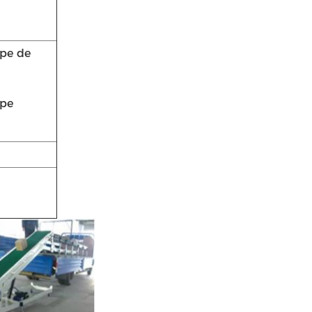
ype de
ype