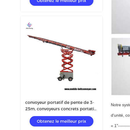
Obtenez le meilleur prix
légers pour les matériaux en vrac
convoyeur portatif de pente de 3-
Notre sys
25m, convoyeurs concrets portatifs
avec l'ascenseur hydraulique
d'unité, c
Obtenez le meilleur prix
« 1"------