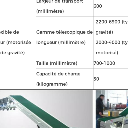
Largeur de transport
600
(millimètre)
2200-6900 (t
exible de
Gamme télescopique de
gravité)
ur (motorisée
longueur (millimètre)
2000-4000 (t
de gravité)
motorisé)
Taille (millimètre)
700-1000
Capacité de charge
50
(kilogramme)