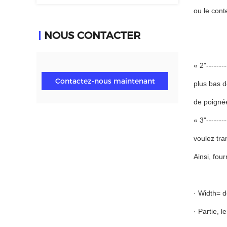
ou le cont
NOUS CONTACTER
« 2"------
Contactez-nous maintenant
plus bas d
de poigné
« 3"------
voulez tra
Ainsi, fou
· Width= d
· Partie, 