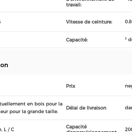
travail:
s
0.8
Vitesse de ceinture:
³ 
Capacité:
ion
ne
Prix
tuellement en bois pour la
dan
Délai de livraison
neur pour la grande taille.
Capacité
, L / C
20