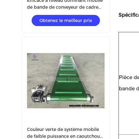
Efficace à niveau dominant mobile
de bande de conveyeur de cadre
en acier avec la surface douce
Spécific
Obtenez le meilleur prix
Pièce d
bande d
Couleur verte de système mobile
de faible puissance en caoutchouc