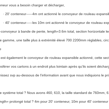
eneur vous a besoin charger et décharger,
· 20' conteneur-----4m ont actionné le convoyeur de rouleau expansi
· 40' conteneur-----les 10m ont actionné le convoyeur de rouleau ex
---convoyeur à bande de pente, length=3.6m total, section horizontal
e gamme, une taille plus à extrémité élevé 700 2200mm réglables, circ
e
---est également le convoyeur de rouleau expansible actionné, cette sec
nsférer vos cartons à un endroit plus lointain après qu'ils soient décha
rnissez svp au-dessous de l'information avant que nous indiquions le pri
e système total ? Nous avons 460, 610, la taille standard de 760mm, 6
length= prolongé total ? 4m pour 20' conteneur, 10m pour 40' conteneur