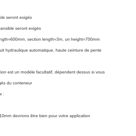
ble seront exigés
pansible seront exigés
e length=600mm, section length=3m, un height=700mm
uit hydraulique automatique, haute ceinture de pente
tion est un modèle facultatif, dépendent dessus si vous
rgés du conteneur
x :
10mm devrions être bien pour votre application