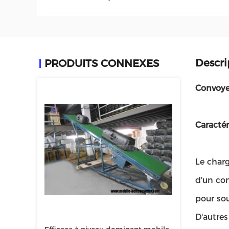
Descri
PRODUITS CONNEXES
Convoye
Caractér
Le char
d'un con
pour sou
D'autre