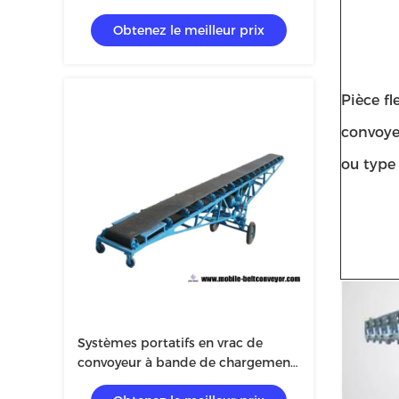
de bande de conveyeur pour
Obtenez le meilleur prix
l'agriculture
Pièce fl
convoye
ou type 
Systèmes portatifs en vrac de
convoyeur à bande de chargement,
convoyeurs à bande portatifs