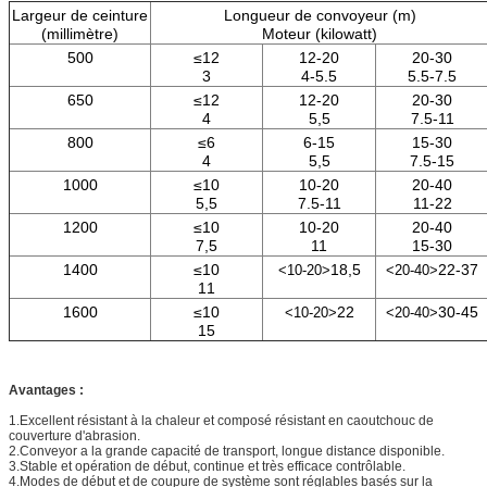
Largeur de ceinture
Longueur de convoyeur (m)
(millimètre)
Moteur (kilowatt)
500
≤12
12-20
20-30
3
4-5.5
5.5-7.5
650
≤12
12-20
20-30
4
5,5
7.5-11
800
≤6
6-15
15-30
4
5,5
7.5-15
1000
≤10
10-20
20-40
5,5
7.5-11
11-22
1200
≤10
10-20
20-40
7,5
11
15-30
1400
≤10
18,5
22-37
<10-20>
<20-40>
11
1600
≤10
22
30-45
<10-20>
<20-40>
15
Avantages :
1.Excellent résistant à la chaleur et composé résistant en caoutchouc de
couverture d'abrasion.
2.Conveyor a la grande capacité de transport, longue distance disponible.
3.Stable et opération de début, continue et très efficace contrôlable.
4.Modes de début et de coupure de système sont réglables basés sur la