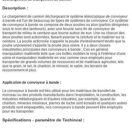
Description :
Le chargement de camion déchargeant le
système
télescopique de convoyeur
à bande
est l'un de beaucoup de types de systèmes de convoyeur. Ce système
de convoyeur à bande se compose de deux poulies ou plus (parfois désignées
sous le nom des tambours), avec une boucle sans fin de convoyeur de
transport de milieu-le ceinture-que tourne autour de eux. Une ou chacun des
deux poulies sont actionnées, faisant avancer la ceinture et le matériel sur la
ceinture. La poulie actionnée s'appelle la poulie d'entraînement tandis que la
poulie unpowered s'appelle la poulie plus oisive. Il y a deux classes
industrielles principales des convoyeurs à bande ; Ces en général
manipulation matérielle telle que ces boîtes mobiles le long à l'intérieur d'une
usine et manipulation matérielle en vrac comme ceux employés pour
transporter de grands volumes de ressources et de matériaux agricoles, tels
que le grain, le sel, le charbon, le minerai, le sable, les terrains de
recouvrement et plus.
Application de convoyeur à bande :
Le convoyeur à bande est très utilisé pour les matériaux de transfert de
morceau ou des produits manufacturés dans l'exploitation, la construction, les
industries métallurgiques et d'autres industries, par exemple, quand du
charbon, minerais minéraux, pierres de roche sont écrasés et quelques autres
produits sont empaquetés, nos convoyeurs à bande peuvent être employés
pour les transporter.
Spécifications - paramètre de Techincal :