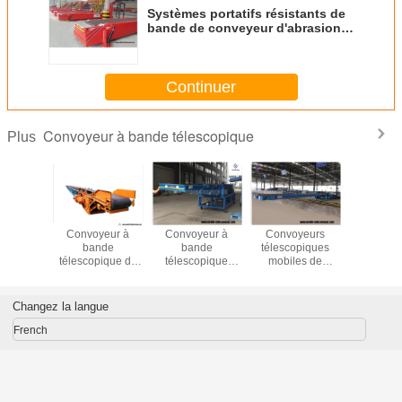
Systèmes portatifs résistants de
bande de conveyeur d'abrasion,
convoyeur portatif de fond
d'engrais
Continuer
Convoyeur à bande télescopique
Plus
yeur à
Convoyeur à
Convoyeur à
Convoyeurs
Convoy
nde
bande
bande
télescopiques
ban
pique de
télescopique de
télescopique
mobiles de
télescopi
atif pour
levage flexible de
extensible à
chargement de
fond porta
ais de
rouleau pour la
plusieurs étages
camion sans
l'engra
rbon
livraison
220V - 440V pour
docks pour des
char
Changez la langue
matérielle
le mien
paquets de sacs
de boîtes de
French
cartons