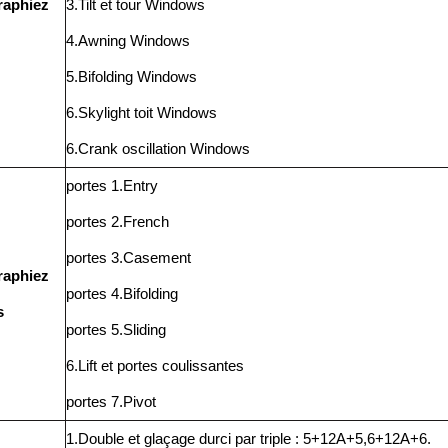
raphiez
3.Tilt et tour Windows
4.Awning Windows
5.Bifolding Windows
6.Skylight toit Windows
6.Crank oscillation Windows
portes 1.Entry
portes 2.French
portes 3.Casement
raphiez
portes 4.Bifolding
s
portes 5.Sliding
6.Lift et portes coulissantes
portes 7.Pivot
1.Double et glaçage durci par triple : 5+12A+5,6+12A+6.