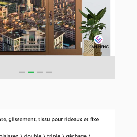
te, glissement, tissu pour rideaux et fixe
oisissez \ double \ triple \ gâchage \