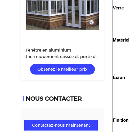
Verre
Matériel
Fenêtre en aluminium
thermiquement cassée et porte de
60 séries pour la villa avec du verre
Obtenez le meilleur prix
trempé 5+12A+5mm
Écran
NOUS CONTACTER
Finition
Contactez-nous maintenant