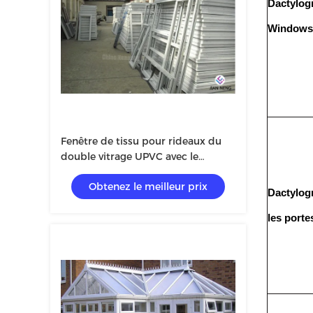
Dactylog
Windows
Fenêtre de tissu pour rideaux du
double vitrage UPVC avec le
moustique
Obtenez le meilleur prix
Dactylog
les porte