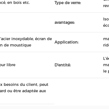
ncé, en bois etc.
Type de verre:
re
Is
avantages:
éc
d'acier inoxydable, écran de
ma
Application:
an de moustique
rid
L'é
our libre
ma
D'entité:
le 
ux besoins du client, peut
dard ou être adaptée aux