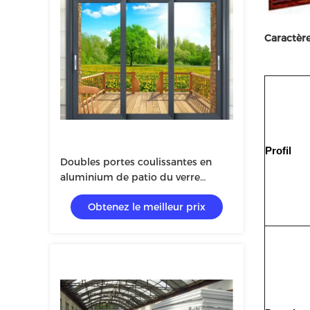
Caractèr
Profil
Doubles portes coulissantes en
aluminium de patio du verre
trempé 3.0mm
Obtenez le meilleur prix