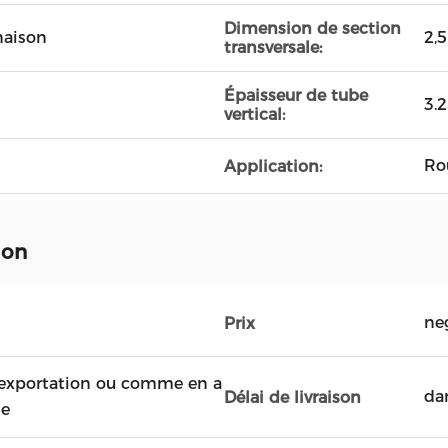
Dimension de section
naison
2,
transversale:
Épaisseur de tube
3.
vertical:
Ro
Application:
ion
ne
Prix
'exportation ou comme en a
dan
Délai de livraison
de