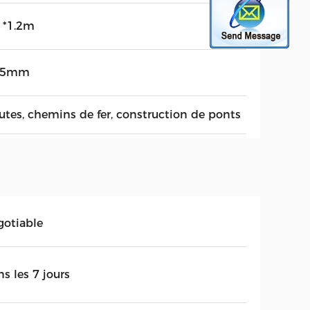
5 *1.2m
25mm
utes, chemins de fer, construction de ponts
gotiable
s les 7 jours