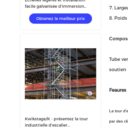
Échelles légères et installation
facile galvanisée d'immersion
7. Larg
chaude de tours d'échafaudage
8. Poid
Obtenez le meilleur prix
Composan
Tube ver
soutien
Feaures 
La tour d'
Kwikstage/K - présentez la tour
par des cl
industrielle d'escalier