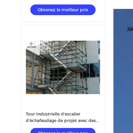
d'échafaudage 2.5m *1.2m avec la
Obtenez le meilleur prix
balustrade
Tour industrielle d'escalier
d'échafaudage de projet avec des
joints de prise et de broche