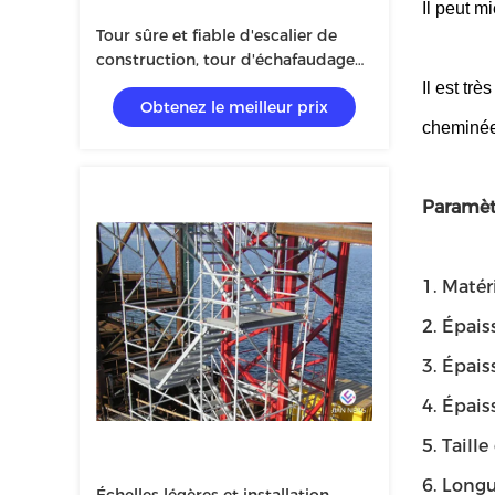
Il peut m
Tour sûre et fiable d'escalier de
construction, tour d'échafaudage
verticale de bâtiment
Il est tr
Obtenez le meilleur prix
cheminée
Paramèt
1. Matér
2. Épais
3. Épais
4. Épai
5. Tail
6. Long